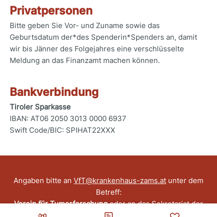
Privatpersonen
Bitte geben Sie Vor- und Zuname sowie das
Geburtsdatum der*des Spenderin*Spenders an, damit
wir bis Jänner des Folgejahres eine verschlüsselte
Meldung an das Finanzamt machen können.
Bankverbindung
Tiroler Sparkasse
IBAN: AT06 2050 3013 0000 6937
Swift Code/BIC: SPIHAT22XXX
Angaben bitte an
VfT@krankenhaus-zams.at
unter dem
Betreff:
Verein für Tumorforschung
oder an das Sekretariat der
Internen Abteilung,