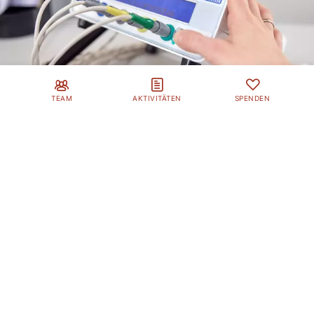
TEAM
AKTIVITÄTEN
SPENDEN
BIA-Messgerät für gezielte
Ernährungstherapie
Die Bioelektrische Impedanz-Analyse (BIA) ist eine
rasche und nicht-invasive Messmethode, um die
Körperzusammensetzung zu bestimmen. Neben dem
Fett- und Muskelanteil werden der Ernährungszustand
der Zelle, der Ruheenergieumsatz und vieles mehr
gemessen.